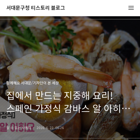
서대문구청 티스토리 블로그
함께해요 서대문/기자단이 본 세상
집에서 만드는 지중해 요리!
스페인 가정식 감바스 알 아히요!
스페인 요리 만들기!
알 수 없는 사용자
2016. 6. 22. 08:26