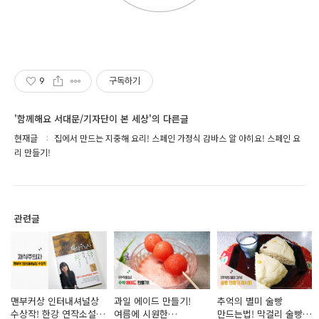
9
구독하기
'함께해요 서대문/기자단이 본 세상'의 다른글
현재글
집에서 만드는 지중해 요리! 스페인 가정식 감바스 알 아히요! 스페인 요
리 만들기!
관련글
맨부커상 인터내셔널상
과일 에이드 만들기!
추억의 별미 술빵
수상작! 한강 연작소설 <
여름에 시원한
만드는법! 막걸리 술빵