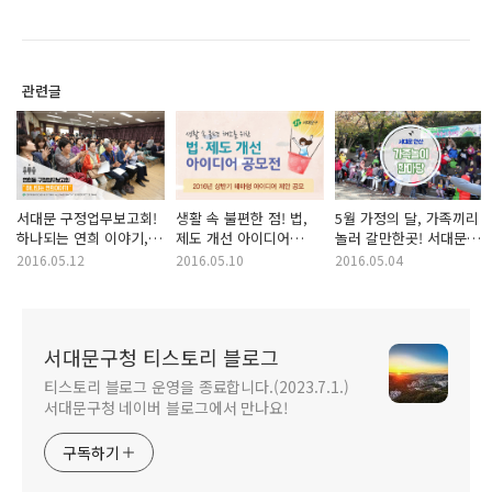
관련글
서대문 구정업무보고회!
생활 속 불편한 점! 법,
5월 가정의 달, 가족끼리
하나되는 연희 이야기,
제도 개선 아이디어
놀러 갈만한곳! 서대문
연희동 자치회관 현장!
공모전을 통해
안산 가족놀이 한마당!
2016.05.12
2016.05.10
2016.05.04
해결하세요!
서대문구청 티스토리 블로그
티스토리 블로그 운영을 종료합니다.(2023.7.1.)
서대문구청 네이버 블로그에서 만나요!
구독하기