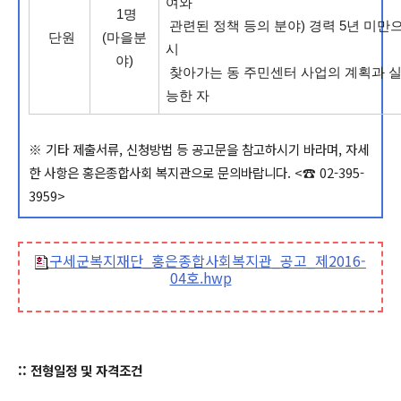
여와
1명
관련된 정책 등의 분야) 경력 5년 미만
단원
(마을분
시
야)
찾아가는 동 주민센터 사업의 계획과 실
능한 자
※ 기타 제출서류, 신청방법 등 공고문을 참고하시기 바라며, 자세
한 사항은 홍은종합사회 복지관으로 문의바랍니다. <☎ 02-395-
3959>
구세군복지재단_홍은종합사회복지관_공고_제2016-
04호.hwp
:: 전형일정 및 자격조건