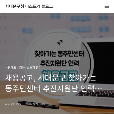
서대문구청 티스토리 블로그
사랑해요 서대문/소통과 참여
채용공고, 서대문구 찾아가는
동주민센터 추진지원단 인력
채용공고!
서대문TONG
2016. 5. 9. 10:55