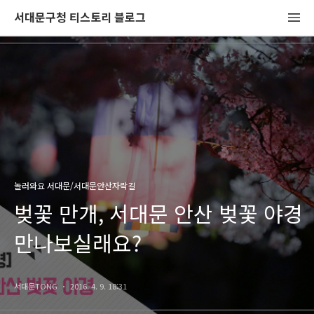
서대문구청 티스토리 블로그
놀러와요 서대문/서대문안산자락길
벚꽃 만개, 서대문 안산 벚꽃 야경
만나보실래요?
서대문TONG
2016. 4. 9. 18:31