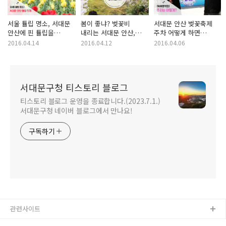
서울 튤립 명소, 서대문
봄이 좋냐? 벚꽃비
서대문 안산 벚꽃축제
안산에 핀 튤립을
내리는 서대문 안산,
주차 어떻게 하면
만나볼까요!
함께 걸을까요?
될까요?
2016.04.14
2016.04.12
2016.04.06
서대문구청 티스토리 블로그
티스토리 블로그 운영을 종료합니다.(2023.7.1.)
서대문구청 네이버 블로그에서 만나요!
구독하기
관련사이트