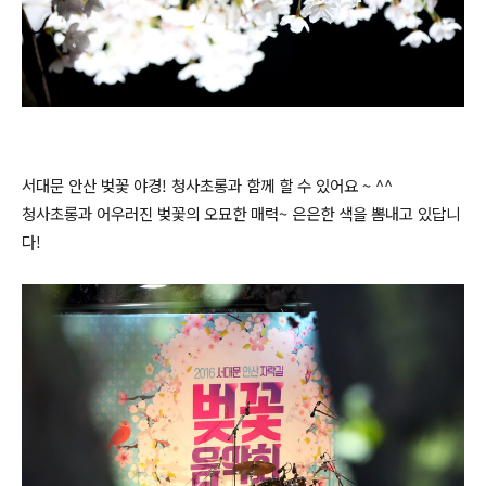
서대문 안산 벚꽃 야경! 청사초롱과 함께 할 수 있어요 ~ ^^
청사초롱과 어우러진 벚꽃의 오묘한 매력~ 은은한 색을 뽐내고 있답니
다!