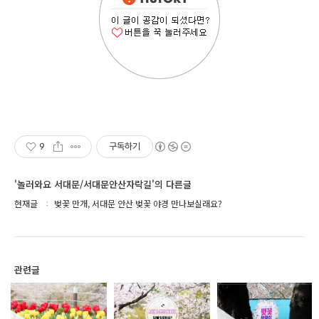
9
구독하기
'놀러와요 서대문/서대문안산자락길'의 다른글
현재글
벚꽃 만개, 서대문 안산 벚꽃 야경 만나보실래요?
관련글