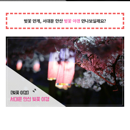
벚꽃 만개, 서대문 안산
벚꽃 야경
만나보실래요?