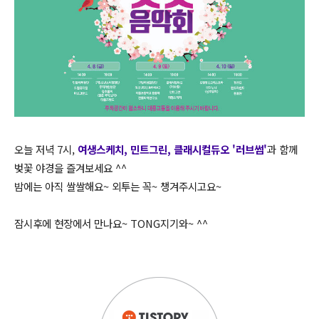
오늘 저녁 7시,
여생스케치, 민트그린, 클래시컬듀오 '러브썸'
과 함께
벚꽃 야경을 즐겨보세요 ^^
밤에는 아직 쌀쌀해요~ 외투는 꼭~ 챙겨주시고요~
잠시후에 현장에서 만나요~ TONG지기와~ ^^