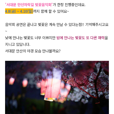
'서대문 안산자락길 벚꽃음악회'
가 한창 진행중인데요.
4.8(금) ~ 4.10(일)
까지 함께 할 수 있어요~
음악회 공연은 끝나고 벚꽃은 계속 만날 수 있다는점!!
기억해주시고요
~
낮에 만나는 벚꽃도 너무 이쁘지만
밤에 만나는 벚꽃도 또 다른 매력
을
지니고 있답니다.
서대문 안산의 야경 모습 만나볼까요?