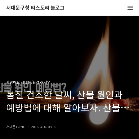
서대문구청 티스토리 블로그
사랑해요 서대문/환경과 자연
봄철 건조한 날씨, 산불 원인과
예방법에 대해 알아보자. 산불
과태료는?
서대문TONG
2016. 4. 6. 08:00