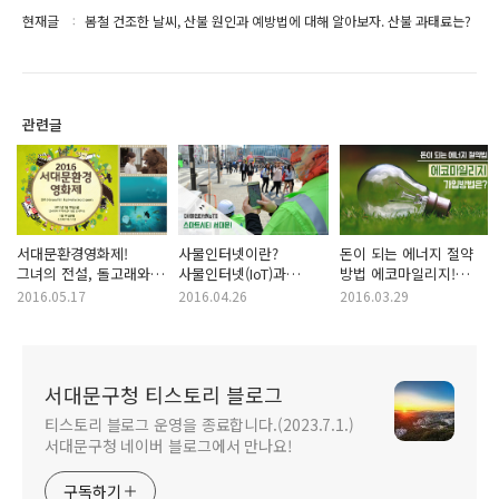
현재글
봄철 건조한 날씨, 산불 원인과 예방법에 대해 알아보자. 산불 과태료는?
관련글
서대문환경영화제!
사물인터넷이란?
돈이 되는 에너지 절약
그녀의 전설, 돌고래와
사물인터넷(IoT)과
방법 에코마일리지!
나, 바다의 노래 : 벤과
휴지통이 만나면?
에코마일리지
2016.05.17
2016.04.26
2016.03.29
셀키요정의 비밀
스마트시티 서대문 완성!
가입방법은?
서대문구청 티스토리 블로그
티스토리 블로그 운영을 종료합니다.(2023.7.1.)
서대문구청 네이버 블로그에서 만나요!
구독하기