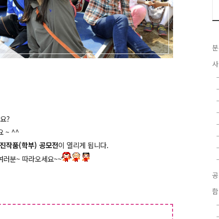
분
사
요?
~ ^^
진작품(학부) 공모전
이 열리게 됩니다.
여러분~ 따라오세요~~
함