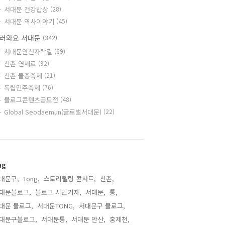
서대문 건강밥상
(28)
서대문 역사이야기
(45)
러와요 서대문
(342)
서대문안산자락길
(69)
신촌 연세로
(92)
신촌 물총축제
(21)
독립민주축제
(76)
블로그콘텐츠공모전
(48)
Global Seodaemun(글로벌서대문)
(22)
ag
대문구,
Tong,
스토리텔링 콘서트,
신촌,
대문블로그,
블로그 시민기자,
서대문,
통,
대문 블로그,
서대문TONG,
서대문구 블로그,
대문구블로그,
서대문통,
서대문 안산,
홍제천,