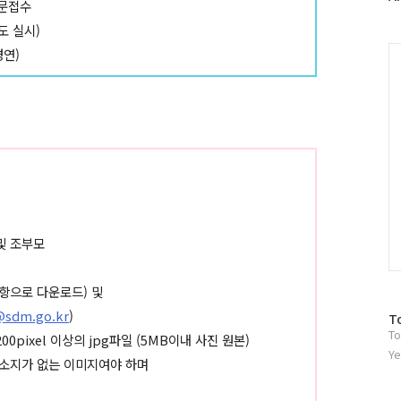
문접수
러
도 실시)
그
인
C
경연)
및 조부모
항으로 다운로드) 및
@sdm.go.kr
)
방
T
To
문
,200pixel 이상의 jpg파일 (5MB이내 사진 원본)
자
Ye
쟁소지가 없는 이미지여야 하며
수