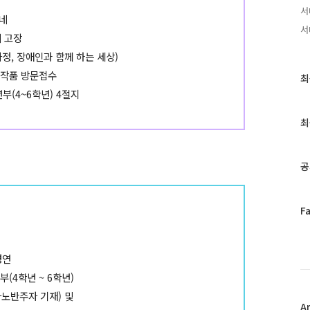
서
동네
서
리 고장
 장애인과 함께 하는 세상)
림작품 방문접수
최
최
근
년부(4~6학년) 4절지
글
과
최
인
기
글
공
페
F
이
스
북
경연
트
부(4학년 ~ 6학년)
위
터
아노반주자 기재) 및
플
A