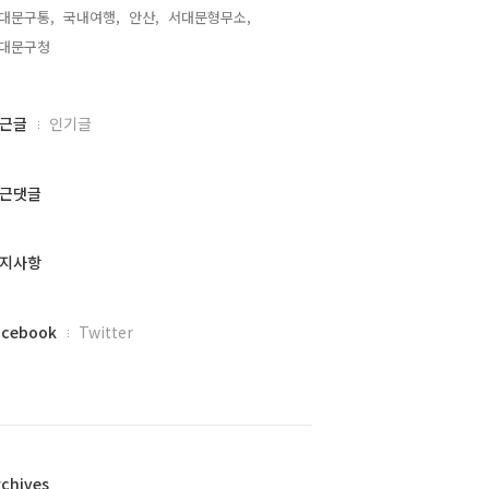
대문구통,
국내여행,
안산,
서대문형무소,
대문구청,
근글
인기글
근댓글
지사항
acebook
Twitter
rchives