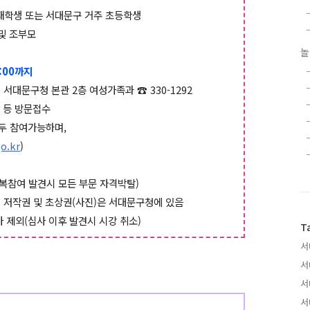
교 재학생 또는 서대문구 거주 초등학생
 및 조부모
놀
8:00까지
 서대문구청 본관 2층 여성가족과 ☎ 330-1292
품 등 방문접수
모두 참여가능하며,
o.kr
)
중복참여 발견시 모든 부문 자격박탈)
의 저작권 및 초상권(사진)은 서대문구청에 있음
사 제외(심사 이후 발견시 시강 취소)
T
서
서
서
서