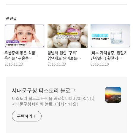
관련글
우울증에 좋은 식품,
입냄새 원인 '구취'
[피부 가려움증] 환절기
음식은? 우울증
입냄새로 알아보는
건강관리! 환절기
극복방법 함께해요!
건강상식! 입냄새 없애는
피부가려움 해결방법은?
2015.11.23
2015.11.23
2015.11.19
방법, 치료방법은?
꿀피부에 도전하세요!
서대문구청 티스토리 블로그
티스토리 블로그 운영을 종료합니다.(2023.7.1.)
서대문구청 네이버 블로그에서 만나요!
구독하기