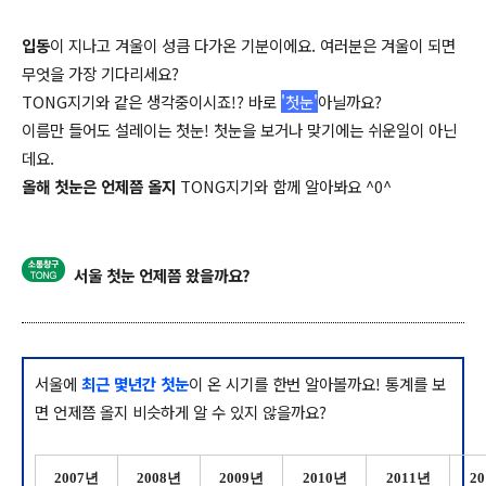
입동
이 지나고 겨울이 성큼 다가온 기분이에요. 여러분은 겨울이 되면
무엇을 가장 기다리세요?
TONG지기와 같은 생각중이시죠!? 바로
'첫눈'
아닐까요?
이름만 들어도 설레이는 첫눈! 첫눈을 보거나 맞기에는 쉬운일이 아닌
데요.
올해 첫눈은 언제쯤 올지
TONG지기와 함께 알아봐요 ^0^
서울 첫눈 언제쯤 왔을까요?
서울에
최근 몇년간 첫눈
이 온 시기를 한번 알아볼까요! 통계를 보
면 언제쯤 올지 비슷하게 알 수 있지 않을까요?
2007년
2008년
2009년
2010년
2011년
2