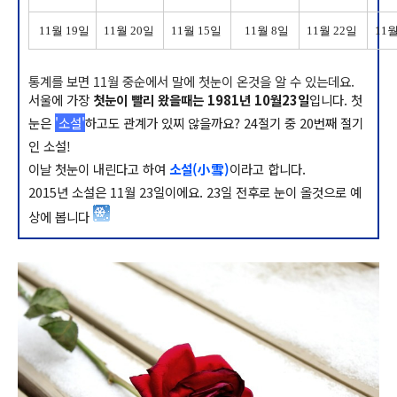
11월 19일
11월 20일
11월 15일
11월 8일
11월 22일
11
통계를 보면 11월 중순에서 말에 첫눈이 온것을 알 수 있는데요.
서울에 가장
첫눈이 빨리 왔을때는 1981년 10월23일
입니다. 첫
눈은
'소설'
하고도 관계가 있찌 않을까요? 24절기 중 20번째 절기
인 소설!
이날 첫눈이 내린다고 하여
소설(小雪)
이라고 합니다.
2015년 소설은 11월 23일이에요. 23일 전후로 눈이 올것으로 예
상에 봅니다