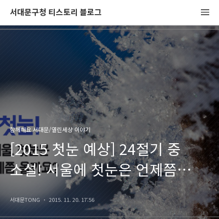
서대문구청 티스토리 블로그
함께해요 서대문/열린세상 이야기
[2015 첫눈 예상] 24절기 중
소설! 서울에 첫눈은 언제쯤
올까요? 첫눈 예정일!
서대문TONG
2015. 11. 20. 17:56