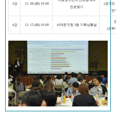
3강
12. 08.(화) 10:00
(경기도
진로찾기
연
4강
12. 15.(화) 10:00
서대문구청 3층
기획상황실
(강북