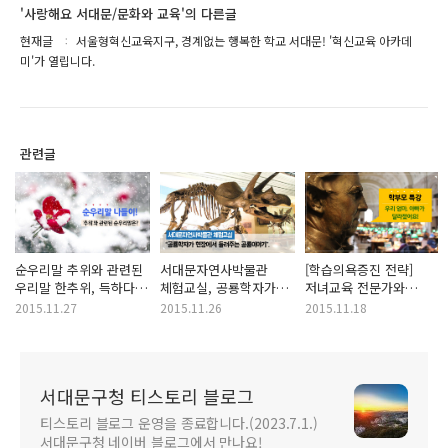
'사랑해요 서대문/문화와 교육'의 다른글
현재글
서울형혁신교육지구, 경계없는 행복한 학교 서대문! '혁신교육 아카데
미'가 열립니다.
관련글
순우리말 추위와 관련된
서대문자연사박물관
[학습의욕증진 전략]
우리말 한추위, 득하다,
체험교실, 공룡학자가
저녀교육 전문가와
맵차다에 대해
현장에서 들려주는
함께하는 서대문구
2015.11.27
2015.11.26
2015.11.18
알아볼까요!
공룡이야기!
학부모 특강! "우리
엄마, 아빠가
달라졌어요"
서대문구청 티스토리 블로그
티스토리 블로그 운영을 종료합니다.(2023.7.1.)
서대문구청 네이버 블로그에서 만나요!