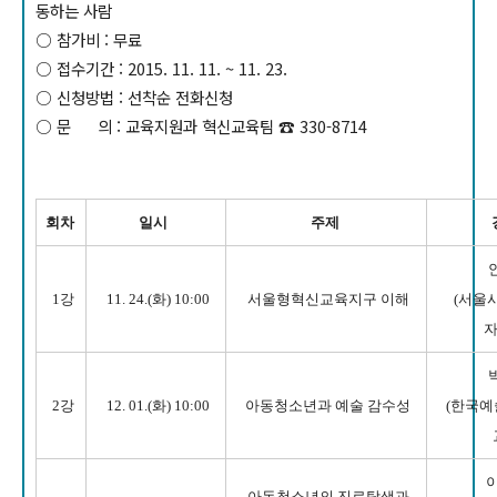
동하는 사람
○ 참가비 : 무료
○ 접수기간 : 2015. 11. 11. ~ 11. 23.
○
신청방법 : 선착순 전화신청
○ 문
의 : 교육지원과 혁신교육팀
☎ 330-8714
회차
일시
주제
1강
11. 24.(화) 10:00
서울형혁신교육지구 이해
(서울
자
2강
12. 01.(화) 10:00
아동청소년과 예술 감수성
(한국예
아동청소년의 진로탐색과