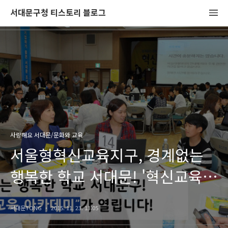
서대문구청 티스토리 블로그
사랑해요 서대문/문화와 교육
서울형혁신교육지구, 경계없는
행복한 학교 서대문! '혁신교육
아카데미'가 열립니다.
서대문TONG
2015. 11. 23. 13:05