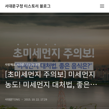
서대문구청 티스토리 블로그
사랑해요 서대문/건강과 안전
[초미세먼지 주의보] 미세먼지
농도! 미세먼지 대처법, 좋은
음식을 소개해요!
서대문TONG
2015. 10. 22. 17:29