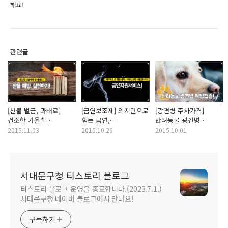
해요!
관련글
[산불 벌금, 과태료]
[금연보조제] 의지만으로
[광견병 주사가격]
건조한 가을철
힘든 금연,
반려동물 광견병
산불조심기간! 산불 예방
금연지원서비스
예방접종! 우리집
2015.11.03
2015.10.26
2015.10.01
함께해요.
(금연캠프,금연상담)를
강아지, 고양이 광견병
받으면 쉬워집니다!
예방접종 챙겨주세요!
서대문구청 티스토리 블로그
티스토리 블로그 운영을 종료합니다.(2023.7.1.)
서대문구청 네이버 블로그에서 만나요!
구독하기