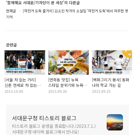
'함께해요 서대문/기자단이 본 세상'의 다른글
현재글
[자전거 도둑 줄거리] 김소진 작가의 소설집 '자전거 도둑'에서 마주한 옛
기억
관련글
[서울 차 없는 거리]
[연희동 맛집] 뉴욕
[벽화그리기 봉사] 동화
신촌 연세로 차 없는
스타일 분위기와 뉴욕
나라 학교 가는 길
거리에 악사들이 떴다!
퀴진(뉴욕 요리법)의 <
2015.10.06
2015.09.30
2015.09.25
달려라피아노!
라뮤즈 연희> '두번째
스무살'촬영장소
서대문구청 티스토리 블로그
티스토리 블로그 운영을 종료합니다.(2023.7.1.)
서대문구청 네이버 블로그에서 만나요!