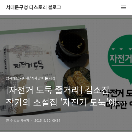
서대문구청 티스토리 블로그
함께해요 서대문/기자단이 본 세상
[자전거 도둑 줄거리] 김소진
작가의 소설집 '자전거 도둑'에서
마주한 옛 기억
알 수 없는 사용자
2015. 9. 30. 09:34