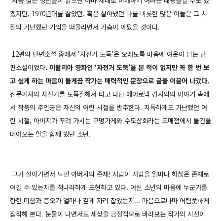
지금 젊은 청년들이 읽으면 아마 제대로 이해하기 어려운 내용들일 수도 있
겠지만, 1970년대를 살았던, 혹은 살아냈던 나를 비롯한 많은 이들은 그 시
절의 가난했던 기억을 떠올리면서 가슴이 아팠을 것이다.
12편의 단편소설 중에서 ‘자전거 도둑’은 오래도록 마음에 여운이 남는 단
편소설이었다
. 이탈리아 영화인 ‘자전거 도둑’을 본 적이 없지만 꼭 한 번 보
고 싶게 하는 마음이 들게끔 작가는 매력적인 문장으로 글을 이끌어 나갔다.
신문기자의 자전거를 도둑질해서 타고 다닌 에어로빅 강사와의 이야기 속에
서 작품의 주인공은 자신의 어린 시절을 반추한다. 지독하게도 가난했던 어
린 시절, 아버지가 꾸려 가시는 구멍가게와 수도상회라는 도매점에서 물건을
떼어오는 일을 함께 했던 소년.
그가 살아가면서 느낀 아버지의 존재! 사람이 사람을 얼마나 하찮은 존재로
여길 수 있는지를 적나라하게 표현하고 있다. 어린 소년의 마음에 누군가를
향한 미움과 증오가 얼마나 깊게 자리 잡았는지... 마음으로나마 어렴풋하게
짐작해 본다. 눈물이 나면서도 세상을 긍정적으로 바라보는 작가의 시선이