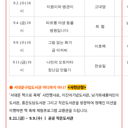
9.2. (수) 16
지원이와 병관이
고대영
시
9.4. (금) 16
따르릉 야생 동물
최
협
시
병원입니다.
9.9. (수) 16
그림 없는 화가
이호백
시
곰 아저씨
9.11.(금) 16
나만의 오토마타
전승일
시
장난감 만들기
● 서대문구립도서관 어디까지 아니?
<사전신청>
'서대문 책으로 축제' 사전행사로, 이진아기념도서관, 남가좌새롬어린이
도서관, 홍은도담도서관 그리고 작은도서관을 방문하여 정해진 미션을
이행하면 책 축제 체험프로그램 교환권을 드립니다.
8.21.(금) ~ 9.9.(수) ㅣ 공공 작은도서관