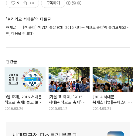
6
구독하기
'놀러와요 서대문'의 다른글
현재글
[책 축제] 책 읽기 좋은 9월! '2015 서대문 책으로 축제'에 놀러오세요! <
책, 마음을 건네다>
관련글
9월 축제, 2016 서대문
[가을 책 축제] '2015
[2014 서대문
책으로 축제! 놀고 보고
서대문 책으로 축제'
북페스티벌][북페스티벌]
그리고 나누자~
가을 하늘, 시원한 바람,
5가지 테마가 있는
2016.08.26
2015.09.12
2014.09.21
책이 있는 곳!
현장에서!! <책으로..
꿈꾸다>
서대문구청 티스토리 블로그