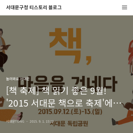
서대문구청 티스토리 블로그
놀러와요 서대문
[책 축제] 책 읽기 좋은 9월!
'2015 서대문 책으로 축제'에
놀러오세요! <책, 마음을 건네다>
서대문TONG
2015. 9. 1. 15:12