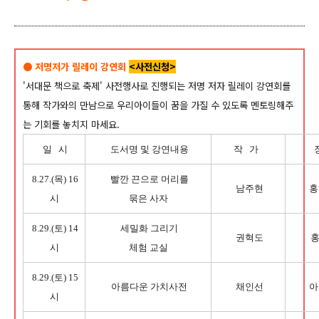
● 저명저가 릴레이 강연회
<사전신청>
'서대문 책으로 축제' 사전행사로 진행되는 저명 저자 릴레이 강연회를
통해 작가와의 만남으로 우리아이들이 꿈을 가질 수 있도록 멘토링해주
는 기회를 놓치지 마세요.
일 시
도서명 및 강연내용
작 가
8.27.(목) 16
빨깐 끈으로 머리를
남주현
홍
시
묶은 사자
8.29.(토) 14
세밀화 그리기
권혁도
시
체험 교실
8.29.(토) 15
아름다운 가치사전
채인선
아
시