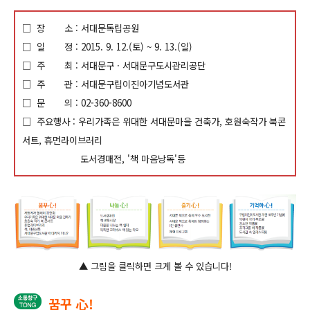
□ 장
소
: 서대문독립공원
□ 일
정 : 2015. 9. 12.(토) ~ 9. 13.(일)
□
주
최 : 서대문구
· 서대문구도시관리공단
□
주
관 : 서대문구립이진아기념도서관
□
문
의 : 02-360-8600
□ 주요행사
: 우리가족은 위대한 서대문마을 건축가, 호원숙작가 북콘
서트, 휴먼라이브러리
도서경매전, '책 마음낭독'등
▲ 그림을 클릭하면 크게 볼 수 있습니다!
꿈꾸 心!