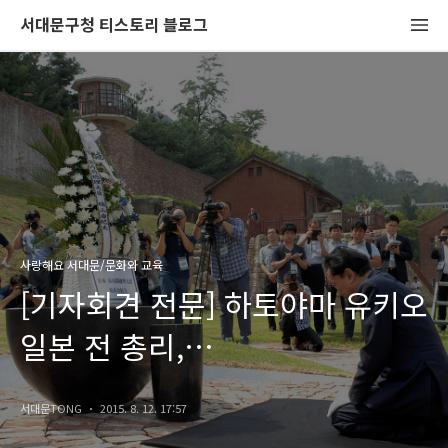
서대문구청 티스토리 블로그
사랑해요 서대문/문화와 교육
[기자회견 전문] 하토야마 유키오
일본 전 총리,
서대문형무소역사관 방문해
서대문TONG
2015. 8. 12. 17:57
진심으로 사죄하다!