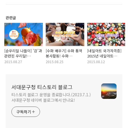
관련글
[순우리말 나들이] '감'과
[수화 배우기] 수화 통역
[네일아트 국가자격증]
관련된 우리말!
봉사활동! 수화
2015년 네일아트
감쪽같다, 땡감, 감또개
전문봉사단 교육생
국가자격증 과정
2015.08.27
2015.08.25
2015.08.12
의미는?
여러분을 모십니다.
교육생을 모십니다.
서대문구청 티스토리 블로그
티스토리 블로그 운영을 종료합니다.(2023.7.1.)
서대문구청 네이버 블로그에서 만나요!
구독하기