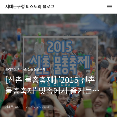
서대문구청 티스토리 블로그
놀러와요 서대문/신촌 물총축제
[신촌 물총축제] '2015 신촌
물총축제' 빗속에서 즐기는
물총싸움! 바비, 강소라, 이연과
서대문TONG
2015. 7. 25. 20:03
함께 한 축제의 현장!