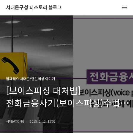
서대문구청 티스토리 블로그
함께해요 서대문/열린세상 이야기
[보이스피싱 대처법]
전화금융사기(보이스피싱)수법과
피해 예방법 Tip!!
서대문TONG
2015. 5. 12. 15:53