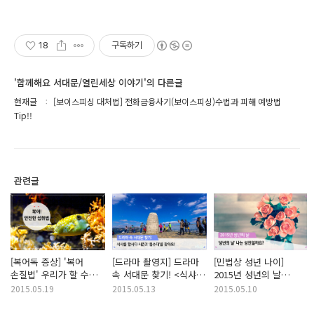
18
구독하기
'함께해요 서대문/열린세상 이야기'의 다른글
현재글
[보이스피싱 대처법] 전화금융사기(보이스피싱)수법과 피해 예방법
Tip!!
관련글
[복어독 증상] '복어
[드라마 촬영지] 드라마
[민법상 성년 나이]
손질법' 우리가 할 수
속 서대문 찾기! <식샤를
2015년 성년의 날
있을까요? 국내 식용
합시다2>촬영장소!
나이는 어떻게 될까요?
2015.05.19
2015.05.13
2015.05.10
가능한 복어는?
윤두준, 서현진
성년의 날 선물의
등산장소!
의미는?