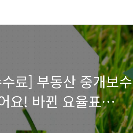
수수료] 부동산 중개보수
어요! 바뀐 요율표