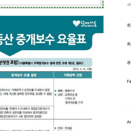
서
최
최
근
글
과
최
인
기
글
공
페
F
이
스
북
트
위
터
플
A
러