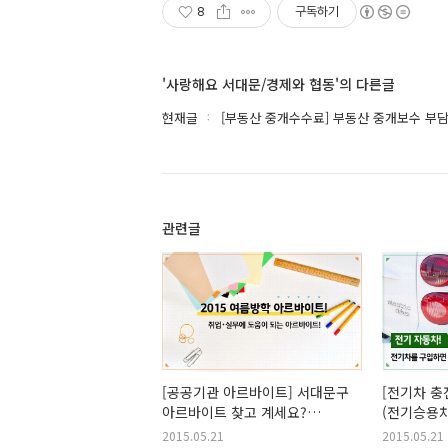
8
구독하기
'사랑해요 서대문/경제와 협동'의 다른글
현재글
[부동산 중개수수료] 부동산 중개보수 부담
관련글
[공공기관 아르바이트] 서대문구
[전기차 충
아르바이트 찾고 계세요?
(전기승용차
대학생을 위한 여름방학
구입하면 
2015.05.21
2015.05.21