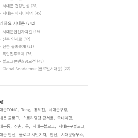
서대문 건강밥상
(28)
서대문 역사이야기
(45)
러와요 서대문
(342)
서대문안산자락길
(69)
신촌 연세로
(92)
신촌 물총축제
(21)
독립민주축제
(76)
블로그콘텐츠공모전
(48)
Global Seodaemun(글로벌서대문)
(22)
ag
대문TONG,
Tong,
홍제천,
서대문구청,
대문 블로그,
스토리텔링 콘서트,
국내여행,
대문통,
신촌,
통,
서대문블로그,
서대문구블로그,
대문 안산,
블로그 시민기자,
안산,
서대문형무소,