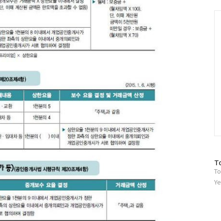
그
인
C
방
T
To
문
자
Ye
수