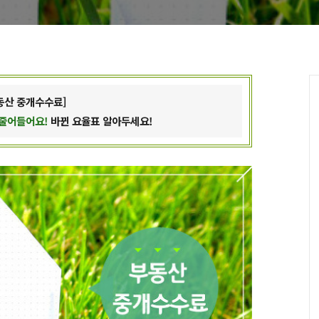
동산 중개
수수료]
줄어들어요!
바뀐 요율표 알아두세요!