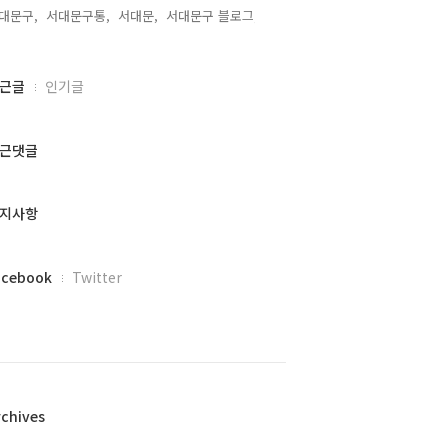
대문구,
서대문구통,
서대문,
서대문구 블로그,
근글
인기글
근댓글
지사항
acebook
Twitter
rchives