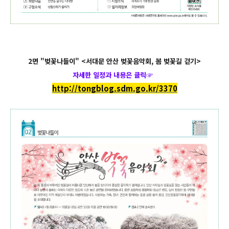
2면 "벚꽃나들이" <서대문 안산 벚꽃음악회, 봄 벚꽃길 걷기>
자세한 일정과 내용은 클릭
☞
http://tongblog.sdm.go.kr/3370