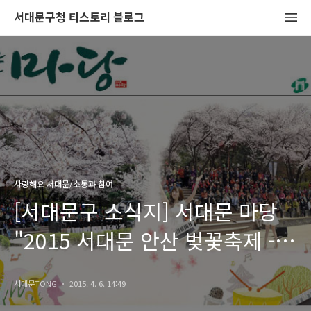
서대문구청 티스토리 블로그
사랑해요 서대문/소통과 참여
[서대문구 소식지] 서대문 마당
"2015 서대문 안산 벚꽃축제 -
안산벚꽃음악회"
서대문TONG
2015. 4. 6. 14:49