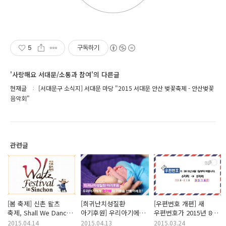
5
구독하기
'사랑해요 서대문/소통과 참여'의 다른글
현재글
[서대문구 소식지] 서대문 마당 "2015 서대문 안산 벚꽃축제 - 안산벚꽃
음악회"
관련글
[봄 축제] 신촌 왈츠
[희귀난치성질환
[우편번호 개편] 새
축제, Shall We Dance?
아기후원] 우리아기에게
우편번호가 2015년 8월
신촌, 봄으로 물들다!
첫기부의 기쁨을
1일부터 바뀝니다!
2015.04.14
2015.04.13
2015.03.24