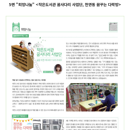
5면 "희망나눔" <작은도서관 꿈사다리 사업단, 천연동 꿈꾸는 다락방>