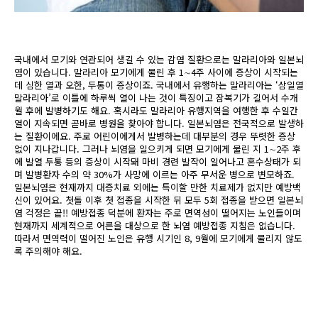
국내에서 모기와 연관되어 생길 수 있는 감염 질환으로는 말라리아와 일본뇌
염이 있습니다. 말라리아 모기에게 물린 후 1∼4주 사이에 증상이 시작되는
데 심한 열과 오한, 두통이 증상이죠. 국내에서 유행하는 말라리아는 ‘삼일열
말라리아’로 이틀에 하루씩 열이 나는 것이 특징이고 잠복기가 길어서 수개
월 후에 발병하기도 해요. 혹시라도 말라리아 유행지역을 여행한 후 수일간
열이 지속되면 곧바로 병원을 찾아야 합니다. 일본뇌염은 전국적으로 발생하
는 질환이에요. 주로 어린이에게서 발병하는데 대부분의 경우 뚜렷한 증상
없이 지나갑니다. 그러나 뇌염을 일으키게 되면 모기에게 물린 지 1∼2주 후
에 발열 두통 등의 증상이 시작돼 마비 경련 발작이 일어나고 혼수상태가 되
며 발병환자 수의 약 30%가 사망에 이르는 아주 무서운 병으로 변모하죠.
일본뇌염은 현재까지 대증치료 외에는 특이할 만한 치료제가 없지만 예방백
신이 있어요. 첫돌 이후 첫 접종을 시작한 뒤 모두 5회 접종을 받으면 일본뇌
염 걱정은 끝!! 예방접종 덕분에 환자는 주로 면역성이 떨어지는 노인들이며
현재까지 세계적으로 어른을 대상으로 한 뇌염 예방접종 지침은 없습니다.
따라서 면역력이 떨어진 노인은 유행 시기인 8, 9월에 모기에게 물리지 않도
록 주의해야 해요.