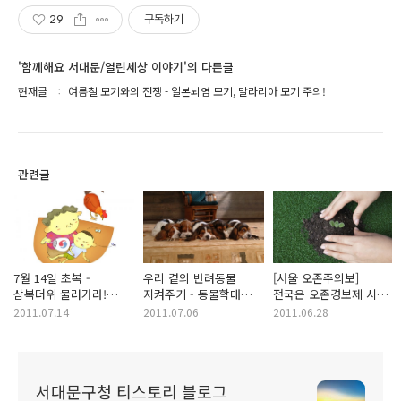
29
구독하기
'함께해요 서대문/열린세상 이야기'의 다른글
현재글
여름철 모기와의 전쟁 - 일본뇌염 모기, 말라리아 모기 주의!
관련글
7월 14일 초복 -
우리 곁의 반려동물
[서울 오존주의보]
삼복더위 물러가라!
지켜주기 - 동물학대
전국은 오존경보제 시행
건강한 여름나기
STOP! 동물보호법 개정
중 - 오존주의보란 무엇?
2011.07.14
2011.07.06
2011.06.28
서대문구청 티스토리 블로그