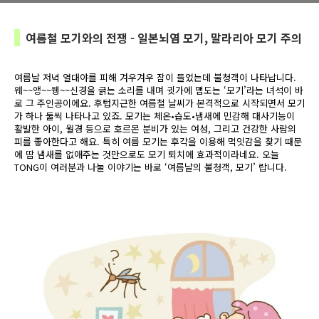
여름철 모기와의 전쟁 - 일본뇌염 모기, 말라리아 모기 주의
여름날 저녁 열대야를 피해 겨우겨우 잠이 들었는데 불청객이 나타납니다.
웨~~앵~~웽~~신경을 긁는 소리를 내며 귓가에 맴도는 ‘모기’라는 녀석이 바
로 그 주인공이에요. 후텁지근한 여름철 날씨가 본격적으로 시작되면서 모기
가 하나 둘씩 나타나고 있죠. 모기는 체온•습도•냄새에 민감해 대사기능이
활발한 아이, 월경 등으로 호르몬 분비가 있는 여성, 그리고 건강한 사람의
피를 좋아한다고 해요. 특히 여름 모기는 후각을 이용해 먹잇감을 찾기 때문
에 땀 냄새를 없애주는 것만으로도 모기 퇴치에 효과적이라네요. 오늘
TONG이 여러분과 나눌 이야기는 바로 ‘여름날의 불청객, 모기’ 랍니다.