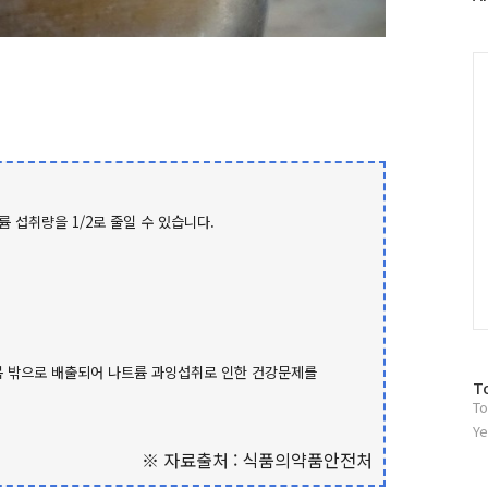
러
그
인
C
륨 섭취량을 1/2로 줄일 수 있습니다.
몸 밖으로 배출되어 나트륨 과잉섭취로 인한 건강문제를
방
T
To
문
자
Ye
수
※ 자료출처 : 식품의약품안전처