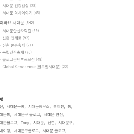
서대문 건강밥상
(28)
서대문 역사이야기
(45)
러와요 서대문
(342)
서대문안산자락길
(69)
신촌 연세로
(92)
신촌 물총축제
(21)
독립민주축제
(76)
블로그콘텐츠공모전
(48)
Global Seodaemun(글로벌서대문)
(22)
ag
산,
서대문구통,
서대문형무소,
홍제천,
통,
대문통,
서대문구 블로그,
서대문 안산,
대문블로그,
Tong,
서대문,
신촌,
서대문구,
내여행,
서대문구블로그,
서대문 블로그,