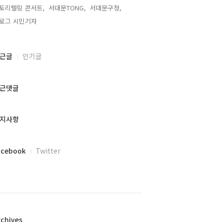
토리텔링 콘서트,
서대문TONG,
서대문구청,
로그 시민기자,
근글
인기글
근댓글
지사항
acebook
Twitter
rchives