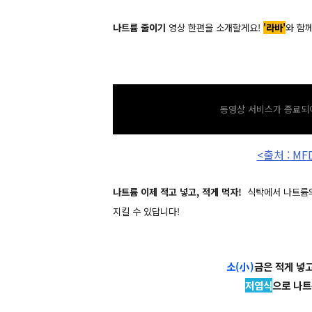
나트륨 줄이기
영상 한편을 소개할게요!
'라바'
와 함
동영상 서비스가 종료되어
<출처 : M
나트륨 이제 적고 넣고, 적게 먹자!
식탁에서 나트륨의
지킬 수 있답니다!
소(小)
금은 적게 넣
저염식
으로 나트