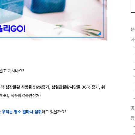
분
사
 알고 계시나요?
상동맥 심장질환 사망률 56%증가, 심혈관질환사망률 36% 증가, 위
WHO, 식품의약품안전처)
 우리는 평소 얼마나 섭취
하고 있을까요?
함