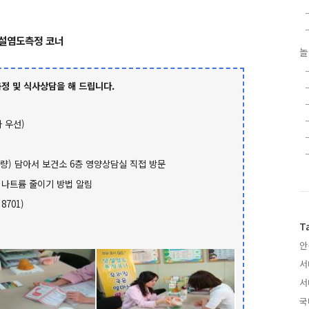
설염도측정 코너
놀
정 및 식사상담을 해 드립니다.
 우선)
분량) 담아서 보건소 6층 영양상담실 직접 방문
 나트륨 줄이기 방법 알림
8701)
T
안
서
서
국