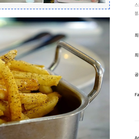
스
블
최
최
근
글
과
최
인
기
글
공
페
F
이
스
북
트
위
터
플
A