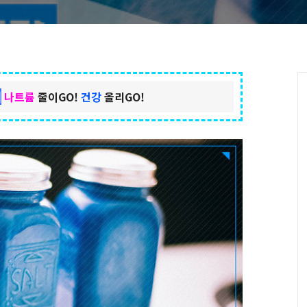
]
나트
륨
줄이GO!
건강
올리GO!