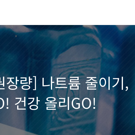
권장량] 나트륨 줄이기,
! 건강 올리GO!