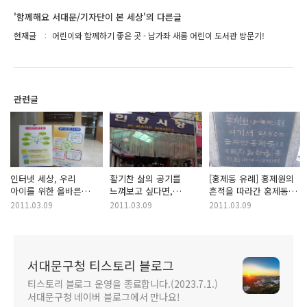
'함께해요 서대문/기자단이 본 세상'의 다른글
현재글
어린이와 함께하기 좋은 곳 - 남가좌 새롬 어린이 도서관 방문기!
관련글
인터넷 세상, 우리
활기찬 삶의 공기를
[홍제동 유례] 홍제원의
아이를 위한 올바른
느껴보고 싶다면,
흔적을 따라간 홍제동
성교육을 위하여!
서대문구 인왕시장으로
길에서
2011.03.09
2011.03.09
2011.03.09
오세요!
서대문구청 티스토리 블로그
티스토리 블로그 운영을 종료합니다.(2023.7.1.)
서대문구청 네이버 블로그에서 만나요!