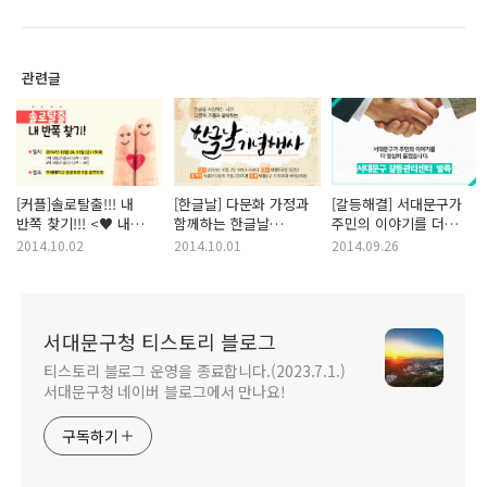
관련글
[커플]솔로탈출!!! 내
[한글날] 다문화 가정과
[갈등해결] 서대문구가
반쪽 찾기!!! <♥ 내
함께하는 한글날
주민의 이야기를 더
반쪽은 어디에
기념행사에 함께해요!!
열심히 듣겠습니다. <
2014.10.02
2014.10.01
2014.09.26
있을까요? ♥>
서대문구 갈등관리센터
발족>
서대문구청 티스토리 블로그
티스토리 블로그 운영을 종료합니다.(2023.7.1.)
서대문구청 네이버 블로그에서 만나요!
구독하기