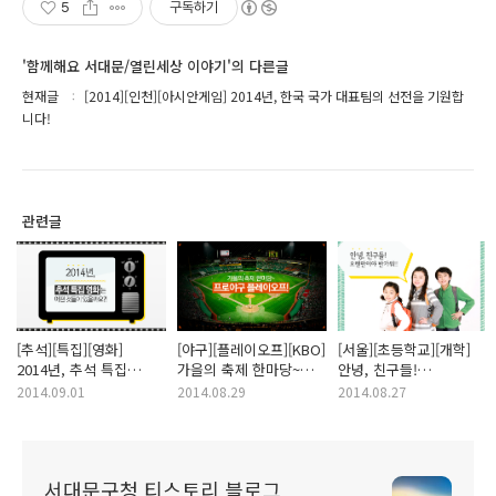
5
구독하기
'함께해요 서대문/열린세상 이야기'의 다른글
현재글
[2014][인천][아시안게임] 2014년, 한국 국가 대표팀의 선전을 기원합
니다!
관련글
[추석][특집][영화]
[야구][플레이오프][KBO]
[서울][초등학교][개학]
2014년, 추석 특집
가을의 축제 한마당~
안녕, 친구들!
영화는 어떤 것들이
프로야구 플레이오프!
오랜만이야 반가워!!
2014.09.01
2014.08.29
2014.08.27
있을까요?!
서대문구청 티스토리 블로그