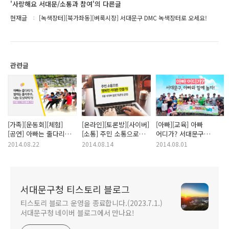
'사랑해요 서대문/소통과 참여'의 다른글
현재글
[녹색장터][북가좌동][벼룩시장] 서대문구 DMC 녹색장터로 오세요!
관련글
[가족][운동회][체험]
[온라인][토론방][사이버]
[아빠][교육] 아빠
[공연] 아빠는 줄다리기,
[소통] 주민 소통으로
어디가? 서대문구
엄마는 훌라후프, 나는
행복한 서대문 만들기!
아빠와 함께 놀자!
2014.08.22
2014.08.14
2014.08.01
도넛따먹기! -서대문구
8월 사이버 열린 토론방
가족 운동회 개최-
운영
서대문구청 티스토리 블로그
티스토리 블로그 운영을 종료합니다.(2023.7.1.)
서대문구청 네이버 블로그에서 만나요!