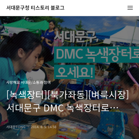
서대문구청 티스토리 블로그
사랑해요 서대문/소통과 참여
[녹색장터][북가좌동][벼룩시장]
서대문구 DMC 녹색장터로
오세요!
서대문TONG
2014. 8. 5. 14:58