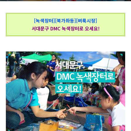
[녹색장터][북가좌동][벼룩시장]
서대문구 DMC 녹색장터로 오세요!