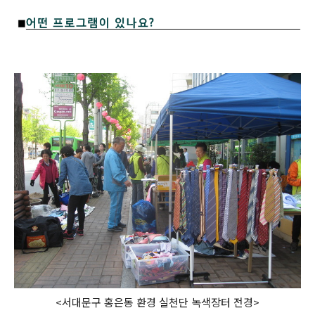
<서대문구 홍은동 환경 실천단 녹색장터 전경>