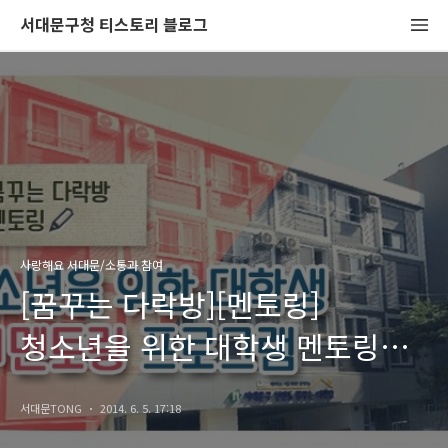
서대문구청 티스토리 블로그
사랑해요 서대문/소통과 참여
[꿈꾸는 다락방][멘토링]
청소년을 위한 대학생 멘토링
프로그램
서대문TONG
2014. 6. 5. 17:18