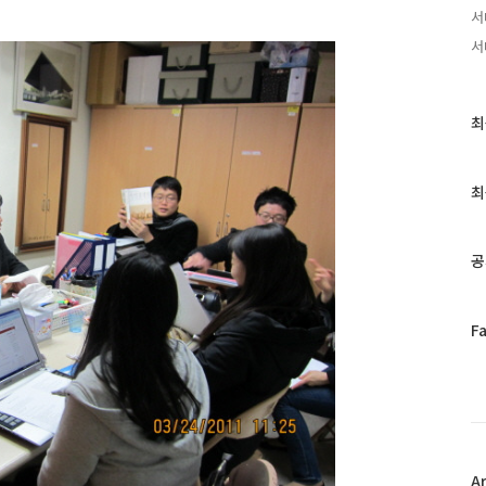
서
서
최
최
근
글
과
최
인
기
글
공
페
F
이
스
북
트
위
터
플
A