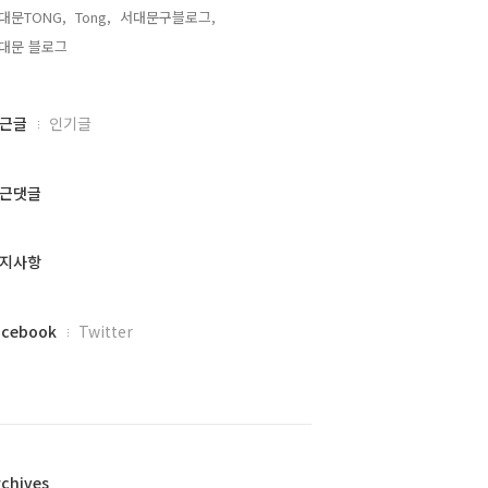
대문TONG,
Tong,
서대문구블로그,
대문 블로그,
근글
인기글
근댓글
지사항
acebook
Twitter
rchives