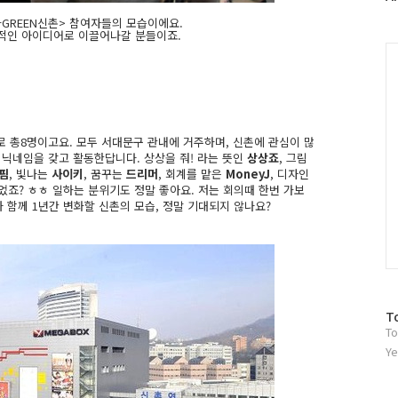
러
GREEN신촌> 참여자들의 모습이에요.
그
적인 아이디어로 이끌어나갈 분들이죠.
인
C
으로 총8명이고요. 모두 서대문구 관내에 거주하며, 신촌에 관심이 많
 닉네임을 갖고 활동한답니다. 상상을 줘! 라는 뜻인
상상죠
, 그림
핌
, 빛나는
사이키
, 꿈꾸는
드리머
, 회계를 맡은
MoneyJ
, 디자인
었죠? ㅎㅎ 일하는 분위기도 정말 좋아요. 저는 회의때 한번 가보
 함께 1년간 변화할 신촌의 모습, 정말 기대되지 않나요?
방
T
To
문
자
Ye
수