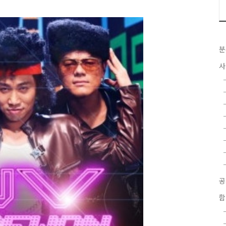
분
사
함