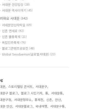
서대문 건강밥상
(28)
서대문 역사이야기
(45)
러와요 서대문
(342)
서대문안산자락길
(69)
신촌 연세로
(92)
신촌 물총축제
(21)
독립민주축제
(76)
블로그콘텐츠공모전
(48)
Global Seodaemun(글로벌서대문)
(22)
ag
대문,
스토리텔링 콘서트,
서대문구,
대문구 블로그,
블로그 시민기자,
통,
서대문통,
대문구청,
서대문형무소,
홍제천,
신촌,
안산,
대문 안산,
서대문블로그,
국내여행,
서대문구통,