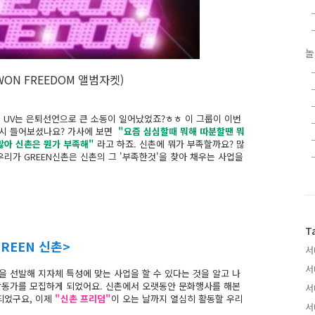
놀
WON FREEDOM 앨범자켓)
도 UV는 은퇴선언으로 큰 소동이 일어났었죠?ㅎㅎ 이 그룹이 이번
 혹시 들어보셨나요? 가사에 보면
"요즘 심심할때 뭐해 따분할땐 뭐
많아 신촌은 뭔가 부족해"
라고 하죠. 신촌에 뭐가 부족할까요? 많
리가 GREEN신촌은 신촌의 그 '부족한것'을 찾아 채우는 사업을
T
REEN 신촌>
서
서
 선발해 지자체 특성에 맞는 사업을 할 수 있다는 것을 알고 나
활동가를 모집하게 되었어요. 신촌에서 오랫동안 문화행사를 해본
서
되었구요, 이제
"신촌 프리덤"
이 오는 날까지 열심히 활동할 우리
서