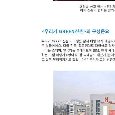
회의를 하고 있는 <우리가
이제 신촌의 변화를 창의
<우리가 GREEN신촌>의 구성은요
우리가 Green 신촌의 구성은 남자 네명 여자 네명
은 분들이에요. 다들 전공, 활동경력도 다양하고 각자
그리는
스케쳐
, 연극하는 플레이보이
놀남
, 천사
세라
하는
그림
이렇게 8명이죠. 참 닉네임도 재밌게 잘 지
고 살짝 부러워지기도 했답니다^^ 우리가 그린 신촌과