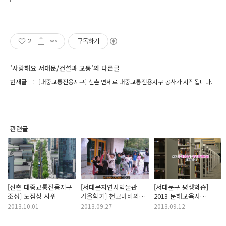
2
구독하기
'사랑해요 서대문/건설과 교통'의 다른글
현재글
[대중교통전용지구] 신촌 연세로 대중교통전용지구 공사가 시작됩니다.
관련글
[신촌 대중교통전용지구
[서대문자연사박물관
[서대문구 평생학습]
조성] 노점상 시위
가을학기] 천고마비의
2013 문해교육사
계절!
양성과정(3급)
2013.10.01
2013.09.27
2013.09.12
서대문자연사박물관이
신청하세요!
우리아이들에게 준비한