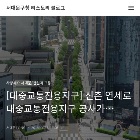
서대문구청 티스토리 블로그
사랑해요 서대문/건설과 교통
[대중교통전용지구] 신촌 연세로
대중교통전용지구 공사가
시작됩니다.
서대문TONG
2013. 9. 25. 11:03