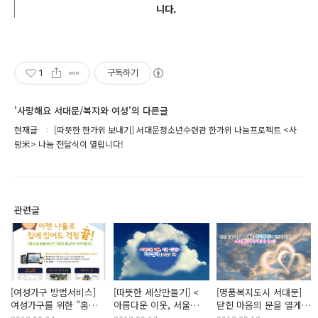
니다.
1
구독하기
'사랑해요 서대문/복지와 여성'의 다른글
현재글
[따뜻한 한가위 보내기] 서대문청소년수련관 한가위 나눔프로젝트 <사
랑米> 나눔 전달식이 열립니다!
관련글
[여성가구 방범서비스]
[따뜻한 세상만들기] <
[명품복지도시 서대문]
여성가구를 위한 "홈
아름다운 이웃, 서울
닫힌 마음의 문을 열게
방범서비스" 지금
디딤돌> 기부업체를
한 복지통장의 관심과