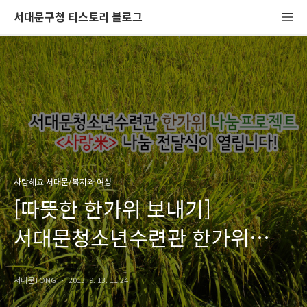
서대문구청 티스토리 블로그
사랑해요 서대문/복지와 여성
[따뜻한 한가위 보내기]
서대문청소년수련관 한가위
나눔프로젝트 <사랑米> 나눔
서대문TONG
2013. 9. 13. 11:24
전달식이 열립니다!