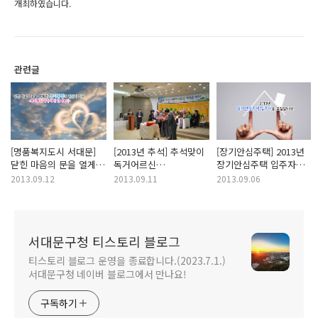
개최하였습니다.
관련글
[명품복지도시 서대문]
[2013년 추석] 추석맞이
[장기안심주택] 2013년
닫힌 마음의 문을 열게
독거어르신
장기안심주택 입주자를
한 복지통장의 관심과
"칠팔순잔치"를
모집합니다!
2013.09.12
2013.09.11
2013.09.06
지원 <복지통장
개최합니다!
우수사례 만나보기>
서대문구청 티스토리 블로그
티스토리 블로그 운영을 종료합니다.(2023.7.1.)
서대문구청 네이버 블로그에서 만나요!
구독하기