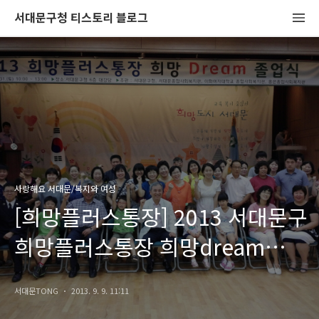
서대문구청 티스토리 블로그
사랑해요 서대문/복지와 여성
[희망플러스통장] 2013 서대문구
희망플러스통장 희망dream
졸업식을 개최하였습니다.
서대문TONG
2013. 9. 9. 11:11