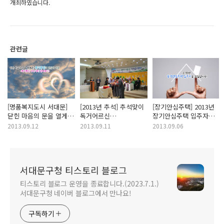
개최하였습니다.
관련글
[명품복지도시 서대문]
[2013년 추석] 추석맞이
[장기안심주택] 2013년
닫힌 마음의 문을 열게
독거어르신
장기안심주택 입주자를
한 복지통장의 관심과
"칠팔순잔치"를
모집합니다!
2013.09.12
2013.09.11
2013.09.06
지원 <복지통장
개최합니다!
우수사례 만나보기>
서대문구청 티스토리 블로그
티스토리 블로그 운영을 종료합니다.(2023.7.1.)
서대문구청 네이버 블로그에서 만나요!
구독하기