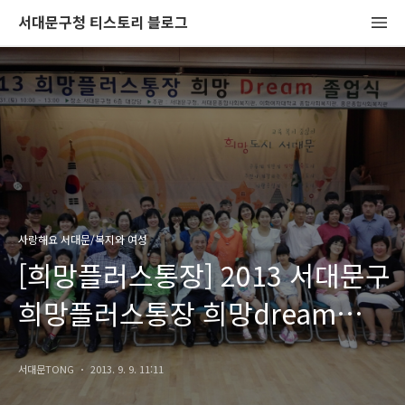
서대문구청 티스토리 블로그
사랑해요 서대문/복지와 여성
[희망플러스통장] 2013 서대문구
희망플러스통장 희망dream
졸업식을 개최하였습니다.
서대문TONG
2013. 9. 9. 11:11