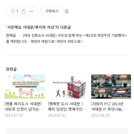
1
구독하기
'사랑해요 서대문/복지와 여성'의 다른글
현재글
[여성 친화도시 서대문] 구민과 함께 하는 <제18회 여성주간 기념행사>
를 개최합니다. - 여성의 바람으로! 여성이 희망으로! -
관련글
[명품 복지도시 서대문]
[행복한 도시 서대문 ]
[사랑의 PC] 2013년
사랑과 인정이 넘치는
해외 입양인 명예구민증
서대문 IT 희망나눔,
아름다운 이웃들의
수여식을 개최합니다.
사랑의 PC 전달식이
2013.07.02
2013.07.01
2013.06.25
행복나눔 실천 운동
열렸습니다.
우리모두 함께해요! <
북가좌2동