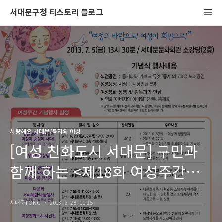
서대문구청 티스토리 블로그
사랑해요 서대문/복지와 여성
[여성 친화도시 서대문] 구민과
함께 하는 <제18회 여성주간
기념행사>를 개최합니다. -
서대문TONG
2013. 6. 28. 11:25
여성의 바람으로! 여성이