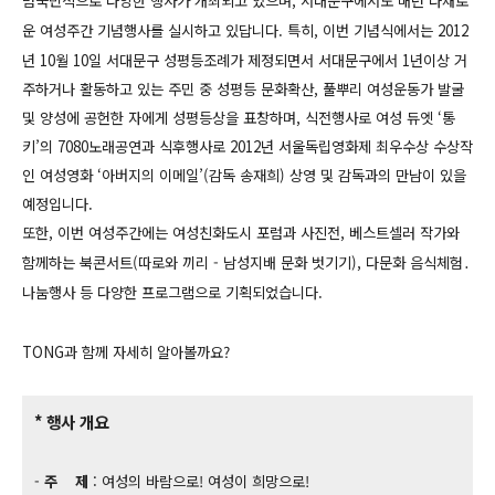
범국민적으로 다양한 행사가 개최되고 있으며, 서대문구에서도 매년 다채로
운 여성주간 기념행사를 실시하고 있답니다.
특히, 이번 기념식에서는 2012
년 10월 10일 서대문구 성평등조례가 제정되면서 서대문구에서 1년이상 거
주하거나 활동하고 있는 주민 중 성평등 문화확산, 풀뿌리 여성운동가 발굴
및 양성에 공헌한 자에게 성평등상을
표창하며, 식전행사로 여성 듀엣 ‘통
키’의 7080노래공연과 식후행사로
2012년 서울독립영화제 최우수상 수상작
인 여성영화 ‘아버지의 이메일’(감독 송재희) 상영 및 감독과의 만남이 있을
예정입니다.
또한, 이번 여성주간에는 여성친화도시 포럼과 사진전, 베스트셀러 작가와
함께하는 북콘서트(따로와 끼리 - 남성지배 문화 벗기기), 다문화 음식체험․
나눔행사 등 다양한 프로그램으로 기획되었습니다.
TONG과 함께 자세히 알아볼까요?
* 행사 개요
-
주 제
: 여성의 바람으로! 여성이 희망으로!