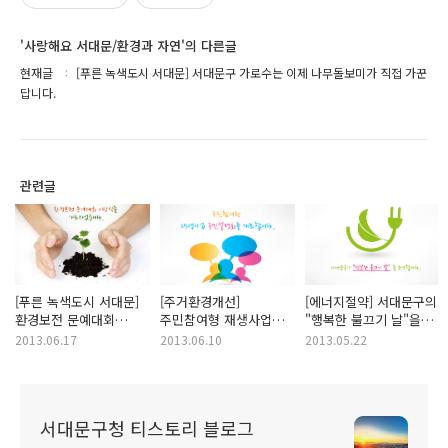
'사랑해요 서대문/환경과 자연'의 다른글
현재글
[푸른 녹색도시 서대문] 서대문구 가로수는 이제 나무돌보미가 직접 가꾼
답니다.
관련글
[푸른 녹색도시 서대문]
[주거환경개선]
[에너지절약] 서대문구의
환경보전 문예대회
주민참여형 재생사업
"행복한 불끄기 날"을
시상식을
주민설명회를
아시나요?
2013.06.17
2013.06.10
2013.05.22
개최하였습니다.
개최합니다.
서대문구청 티스토리 블로그