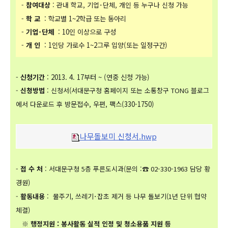
-
참여대상
: 관내 학교, 기업･단체, 개인 등 누구나 신청 가능
-
학 교
: 학교별 1~2학급 또는 동아리
-
기업･단체
: 10인 이상으로 구성
-
개 인
: 1인당 가로수 1~2그루 입양(또는 일정구간)
-
신청기간
: 2013. 4. 17부터 ~ (연중 신청 가능)
-
신청방법
: 신청서(서대문구청 홈페이지 또는 소통창구 TONG 블로그
에서 다운로드 후
방문접수, 우편, 팩스(330-1750)
나무돌보미 신청서.hwp
-
접 수 처
: 서대문구청 5층 푸른도시과(문의 :☎ 02-330-1963 담당 황
경원)
-
활동내용
: 물주기, 쓰레기･잡초 제거 등 나무 돌보기(1년 단위 협약
체결)
※ 행정지원 : 봉사활동 실적 인정 및 청소용품 지원 등