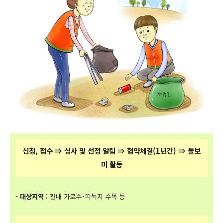
신청, 접수 ⇒ 심사 및 선정 알림 ⇒ 협약체결(1년간) ⇒ 돌보
미 활동
-
대상지역
: 관내 가로수･띠녹지 수목 등