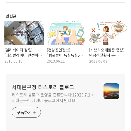
관련글
[엘리베이터 갇힘]
[건강공연정보]
[비브리오패혈증 증상]
[에스컬레이터 안전이용]
"병균들이 득실득실,
만성간질환자 등
승강기 이용 시
손아! 조심해!" <손 씻기
고위험군
2013.06.19
2013.06.11
2013.06.03
이것만은 꼭~
어린이 아동극 공연 안내
비브리오패혈증 식중독
지켜주세요!
>
주의하세요!
서대문구청 티스토리 블로그
티스토리 블로그 운영을 종료합니다.(2023.7.1.)
서대문구청 네이버 블로그에서 만나요!
구독하기