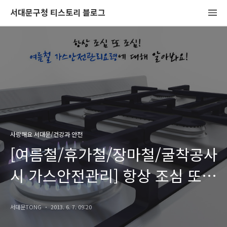
서대문구청 티스토리 블로그
사랑해요 서대문/건강과 안전
[여름철/휴가철/장마철/굴착공사
시 가스안전관리] 항상 조심 또
조심! 가스안전관리요령에 대해
서대문TONG
2013. 6. 7. 09:20
알아봐요!