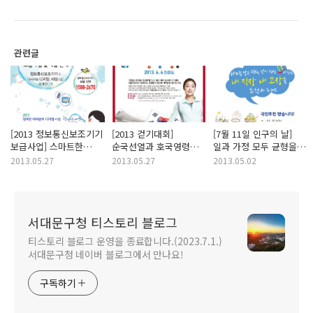
관련글
[2013 정보통신보조기기
[2013 걷기대회]
[7월 11일 인구의 날]
보급사업] 스마트한
순국선열과 호국영령을
일과 가정 모두 균형을
정보통신보조기기가
기리는 마음으로 함께
이룬 "국민행복만들기" -
2013.05.27
2013.05.27
2013.05.02
여러분을 디지털
걸어요 <나라사랑
아이를 낳고 키우는
세상으로 초대합니다!
고궁사랑 걷기대회>
것이 진정 축복이 되는
내 직장 내 고장을
추천해 주세요!
서대문구청 티스토리 블로그
티스토리 블로그 운영을 종료합니다.(2023.7.1.)
서대문구청 네이버 블로그에서 만나요!
구독하기