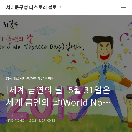
서대문구청 티스토리 블로그
함께해요 서대문/열린세상 이야기
[세계 금연의 날] 5월 31일은
세계 금연의 날(World No
Tobacco Day)입니다.
서대문TONG
2013. 5. 27. 09:53