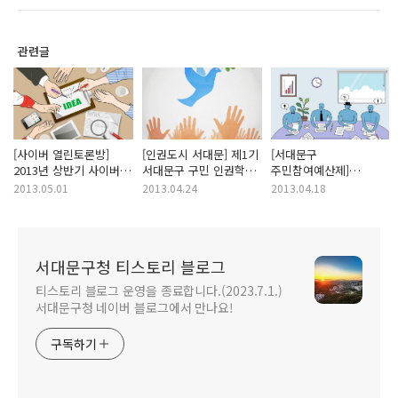
관련글
[사이버 열린토론방]
[인권도시 서대문] 제1기
[서대문구
2013년 상반기 사이버
서대문구 구민 인권학교
주민참여예산제]
열린토론방 운영에 대해
개강
서대문구
2013.05.01
2013.04.24
2013.04.18
소개합니다.
주민참여예산제 1차
동별회의가 열립니다.
서대문구청 티스토리 블로그
티스토리 블로그 운영을 종료합니다.(2023.7.1.)
서대문구청 네이버 블로그에서 만나요!
구독하기