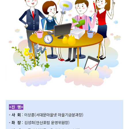
<진
행>
- 사
회
: 이상훈(서대문마을넷 마을기금분과장)
- 좌 장
: 김성희(안산포럼 운영위원장)