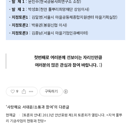
- 발 제 1
: 문진수(한국금융사회연구소 소장)
- 발 제 2
: 박성호(천안 풀뿌리희망재단 상임이사)
- 지정토론1
: 김일영(서울시 마을공동체종합지원센터 마을기획실장)
- 지정토론2
: 박용권(봉원신협 이사)
- 지정토론3
: 김종남(서울시 마을기업인큐베이터)
첫번째로 여러분께 선보이는 자리인만큼
여러분의 많은 관심과 참여 바랍니다. :)
9
구독하기
'사랑해요 서대문/소통과 참여'의 다른글
현재글
[토론회 안내] 2013년 안산포럼 제1회 토론회가 열립니다. <지역 풀뿌
리 기금사업의 현황과 전망>