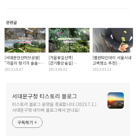
관련글
[서대문안산허브공원]
[가을꽃길산책]
[밸런타인데이 서울시내
"가을의 향기가 솔솔~"
[걷기좋은숲길]
고백명소 추천]
전 국민이 사랑한
서대문안산 자락길 따라
밸런타인데이 프로포즈
2013.10.07
2013.09.02
2013.02.13
서대문안산에서
떠나는 우리꽃 숲길여행
준비하시나요?
전해드리는 오늘의 날씨
서대문안산자락길
~! <MBC 뉴스투데이
전망대에서 예쁜 사랑을
촬영>
만들어보세요!
서대문구청 티스토리 블로그
티스토리 블로그 운영을 종료합니다.(2023.7.1.)
서대문구청 네이버 블로그에서 만나요!
구독하기