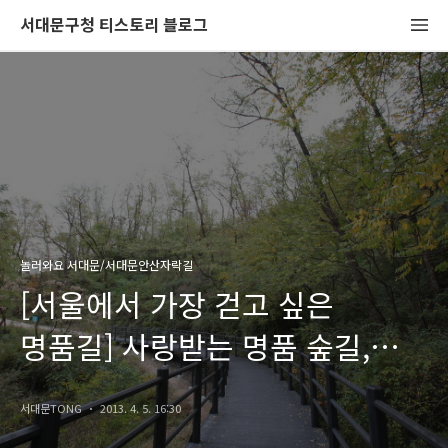
서대문구청 티스토리 블로그
놀러와요 서대문/서대문안산자락길
[서울에서 가장 걷고 싶은
명품길] 사랑받는 명품 숲길,
2013년 서대문안산 무장애
서대문TONG
2013. 4. 5. 16:30
자락길을 완성합니다.