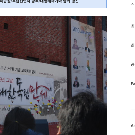
이합창/독립선언서 낭독/대형태극기와 함께 행진
스
최
최
근
글
과
최
인
기
글
공
페
F
이
스
북
트
위
터
플
A
러