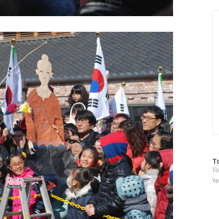
그
인
C
방
T
To
문
자
Ye
수