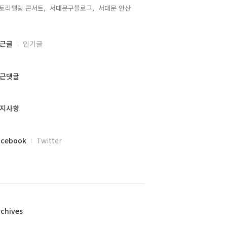
토리텔링 콘서트,
서대문구블로그,
서대문 안산,
근글
인기글
근댓글
지사항
acebook
Twitter
rchives