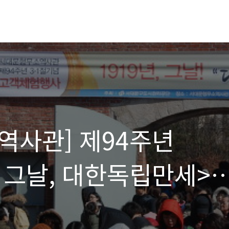
역사관] 제94주년
9 그날, 대한독립만세>
다녀와서