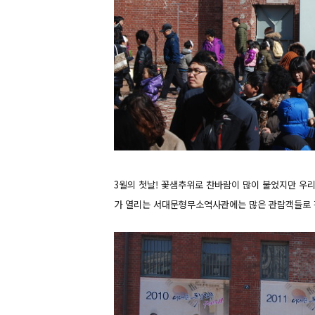
3월의 첫날! 꽃샘추위로 찬바람이 많이 불었지만 우
가 열리는 서대문형무소역사관에는 많은 관람객들로 