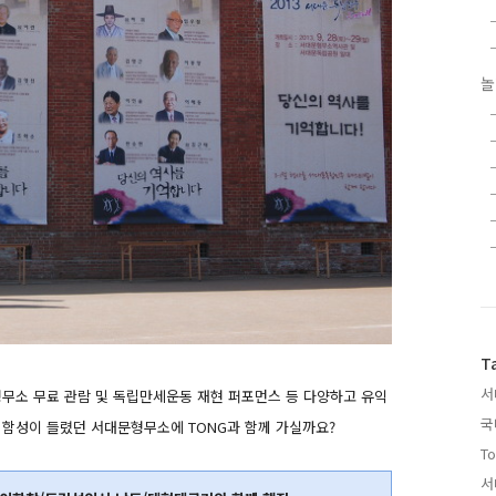
놀
T
서
형무소 무료 관람 및 독립만세운동 재현 퍼포먼스 등 다양하고 유익
국
의 함성이 들렸던 서대문형무소에 TONG과 함께 가실까요?
To
서