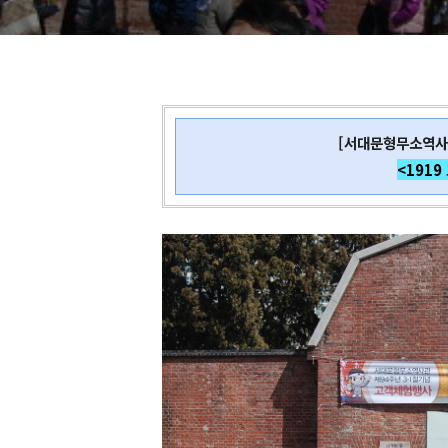
[서대문형무소역사
<1919