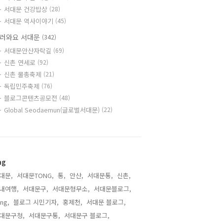
서대문 건강밥상
(28)
서대문 역사이야기
(45)
러와요 서대문
(342)
서대문안산자락길
(69)
신촌 연세로
(92)
신촌 물총축제
(21)
독립민주축제
(76)
블로그콘텐츠공모전
(48)
Global Seodaemun(글로벌서대문)
(22)
ag
대문,
서대문TONG,
통,
안산,
서대문통,
신촌,
내여행,
서대문구,
서대문형무소,
서대문블로그,
ng,
블로그 시민기자,
홍제천,
서대문 블로그,
대문구청,
서대문구통,
서대문구 블로그,