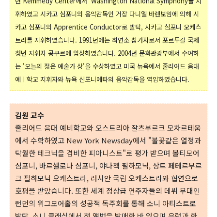
년 Kemmedy Center에서 Washington National Symphony를 지
휘하였고 시카고 심포니의 음악감독인 거장 다니엘 바렌보임에 의해 시
카고 심포니의 Apprentice Conductor로 발탁, 시카고 심포니 오케스
트라를 지휘하였습니다.
1991년에는 최연소 참가자로서 포르투갈 국제
청년 지휘자 콩쿠르에 입상하였습니다. 2004년 문화관광부에서 수여하
는 '오늘의 젊은 예술가 상'을 수상하였고 미국 뉴욕에서 줄리어드 음대
예ㅣ학교 지휘자와 뉴욕 신포니에타의 음악감독을 역임하였습니다.
김원 교수
줄리어드 음대 예비학교와 오스트리아 잘츠부르크 모차르테움
에서 수학하였고 New York Newsday에서 "불꽃같은 열정과
탁월한 테크닉을 겸비한 피아니스트"로 평가 받으며 볼티모어
심포니, 바르셀로나 심포니, 야나첵 필하모닉, 상트 페테르부르
크 필하모닉 오케스트라, 러시안 국립 오케스트라와 협연으로
호평을 받았습니다. 또한 세계 정상급 연주자들의 데뷔 무대인
런던의 위그모어홀의 성공적 독주회를 통해 소니 아티스트로
발탁, 소니 클래식에서 첫 앨범을 발매한 바 있으며 유럽과 한