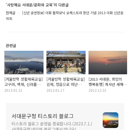
'사랑해요 서대문/문화와 교육'의 다른글
현재글
[신년 공연정보] 이화 필하모닉 오케스트라 창단 기념 2013 이화 신년음
악회
관련글
[겨울방학 생활체육교실]
[겨울방학 생활체육교실]
[2013 서대문, 희망의
고구려, 백제, 신라를
김제, 정읍으로 떠난
행복동행] 계사년 새해,
만나는 "연천" 문화
2013 겨울방학
서대문구민과 함께하는
2013.01.21
2013.01.17
2012.12.31
트레킹!
생활체육교실
안산 해맞이
서대문구청 티스토리 블로그
티스토리 블로그 운영을 종료합니다.(2023.7.1.)
서대문구청 네이버 블로그에서 만나요!