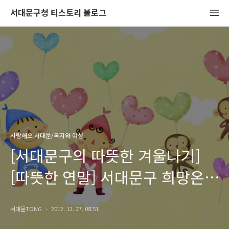
서대문구청 티스토리 블로그
사랑해요 서대문/복지와 여성
[서대문구의 따뜻한 겨울나기]
[따뜻한 연말] 서대문구 희망온돌
따뜻한 겨울나기 <사랑 나눔 행복
서대문TONG
2012. 12. 27. 08:51
> 행사가 열립니다.