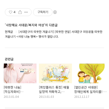
4
구독하기
'사랑해요 서대문/복지와 여성'의 다른글
현재글
[서대문구의 따뜻한 겨울나기] [따뜻한 연말] 서대문구 희망온돌 따뜻한
겨울나기 <사랑 나눔 행복> 행사가 열립니다.
관련글
[따뜻한 나눔]
[희망플러스 통장] 매월
[열린공간 서대문]
[적십자회비]
일정액 저축하고,
장애인에게 일자리를! <
적십자회비, 함께하는
액수만큼 추가 적립되는
장애인행정도우미를
2013.01.04
2013.01.03
2012.12.17
나눔의 실천입니다.
희망플러스 통장
선발합니다>
<2013년 적십자회비
신청하세요!