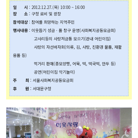
일 시
: 2012.12.27.(목) 10:00 ~ 16:00
장 소
: 구청 로비 및 광장
참석대상
: 참여를 희망하는 지역주민
행사내용
: 이웃돕기 성금ㆍ품 창구 운영(사회복지공동모금회)
고사리등의 사랑저금통 모으기(관내 어린이집)
사랑의 자선바자회(의류, 김, 사탕, 친환경 물품, 재활
용품 등)
먹거리 판매(종모양빵, 어묵, 떡, 떡국떡, 만두 등)
공연(어린이집 악기놀이)
주 최
: 서울사회복지공동모금회
후 원
: 서대문구청