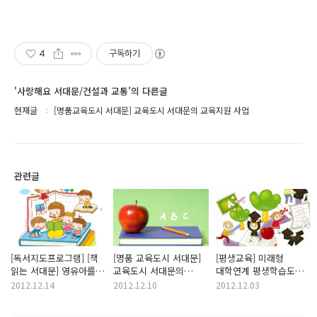
4
구독하기
'사랑해요 서대문/건설과 교통'의 다른글
현재글
[명품교육도시 서대문] 교육도시 서대문의 교육지원 사업
관련글
[독서지도프로그램] [책
[명품 교육도시 서대문]
[평생교육] 미래형
읽는 서대문] 영유아를
교육도시 서대문의
대학연계 평생학습도시
위한 독서지도 강좌를
평생교육사업
<서대문구 평생학습관
2012.12.14
2012.12.10
2012.12.03
개최합니다.
개관기념 학술제>를
개최합니다