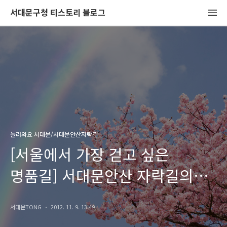
서대문구청 티스토리 블로그
놀러와요 서대문/서대문안산자락길
[서울에서 가장 걷고 싶은
명품길] 서대문안산 자락길의
일곱가지 이야기 일곱번 째
서대문TONG
2012. 11. 9. 13:49
"자락길은 오색(五色)길 입니다."