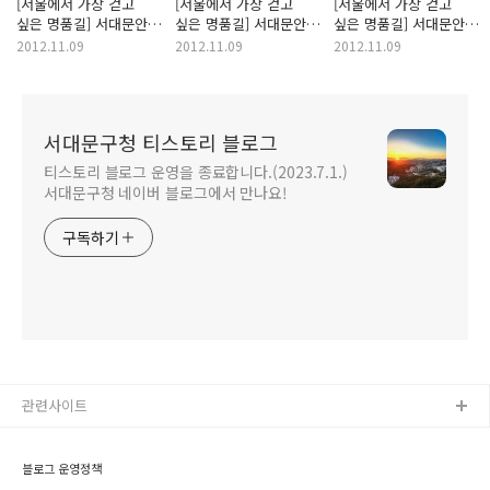
[서울에서 가장 걷고
[서울에서 가장 걷고
[서울에서 가장 걷고
싶은 명품길] 서대문안산
싶은 명품길] 서대문안산
싶은 명품길] 서대문안산
자락길의 일곱가지
자락길 "달라진 너의
자락길의 일곱가지
2012.11.09
2012.11.09
2012.11.09
이야기!
모습이 궁금해!"
이야기 여섯번 째
"자락길은
꽃향기길입니다."
서대문구청 티스토리 블로그
티스토리 블로그 운영을 종료합니다.(2023.7.1.)
서대문구청 네이버 블로그에서 만나요!
구독하기
관련사이트
블로그 운영정책