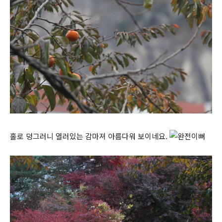
홀로 덩그러니 열러있는 감마져 아름다워 보이네요.